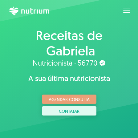
Expan
Receitas de
Gabriela
Albuquerque
Nutricionista · 56770
A sua última nutricionista
AGENDAR CONSULTA
CONTATAR