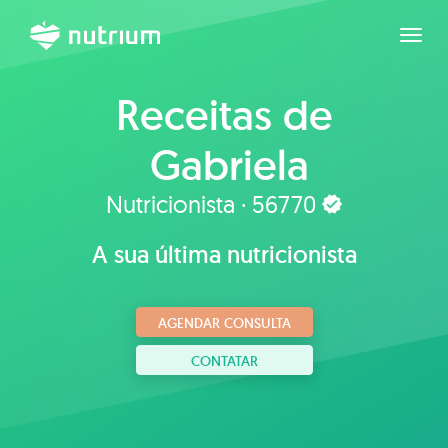
Expan
Receitas de
Gabriela
Albuquerque
Nutricionista · 56770
A sua última nutricionista
AGENDAR CONSULTA
CONTATAR