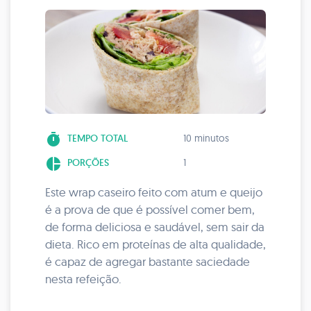
timer
TEMPO TOTAL
10 minutos
pie_chart
PORÇÕES
1
Este wrap caseiro feito com atum e queijo
é a prova de que é possível comer bem,
de forma deliciosa e saudável, sem sair da
dieta. Rico em proteínas de alta qualidade,
é capaz de agregar bastante saciedade
nesta refeição.