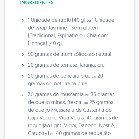
INGREDIENTES
1 Unidade de rap10 (40 g)
1 Unidade
ou
de wrap Jasmine - Sem glúten
(Tradicional, Espinafre ou Chia com
Linhaça) (40 g)
90 gramas de atum sólido ao natural
20 gramas de tomate, laranja, cru
20 gramas de cenoura crua
20
ou
gramas de beterraba crua
30 gramas de mussarela
35 gramas
ou
de queijo minas, frescal
25 gramas
ou
de queijo Mussarela de Castanha de
Caju Vegano Vida Veg
40 gramas de
ou
requeijão light (Vigor, Danone, Nestlé,
Catupiry)
40 gramas de requeijão
ou