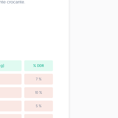
ente crocante.
 g)
% DDR
7 %
10 %
5 %