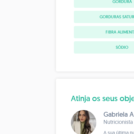
GORDURA
GORDURAS SATU
FIBRA ALIMEN
SÓDIO
Atinja os seus o
Gabriela 
Nutricionista
A sua última nu