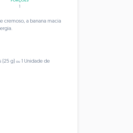
PORÇÕES
1
te cremoso, a banana macia
ergia.
 (25 g)
1 Unidade de
ou