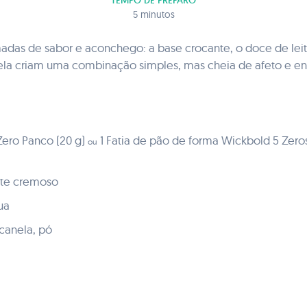
TEMPO DE PREPARO
5 minutos
as de sabor e aconchego: a base crocante, o doce de lei
ela criam uma combinação simples, mas cheia de afeto e en
Zero Panco (20 g)
1 Fatia de pão de forma Wickbold 5 Zeros
ou
ite cremoso
ua
canela, pó