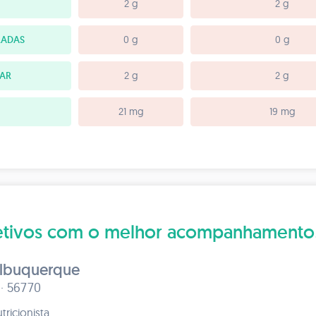
2 g
2 g
RADAS
0 g
0 g
TAR
2 g
2 g
21 mg
19 mg
bjetivos com o melhor acompanhamento
Albuquerque
 · 56770
tricionista