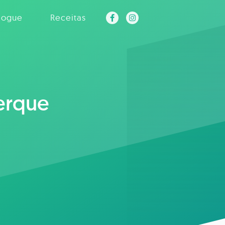
logue
Receitas
erque