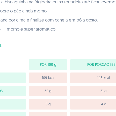
a bisnaguinha na frigideira ou na torradeira até ficar levem
sobre o pão ainda morno.
nana por cima e finalize com canela em pó a gosto.
 — morno e super aromático
L
POR 100
g
POR PORÇÃO
(88
169 kcal
148 kcal
OS
35 g
31 g
5 g
4 g