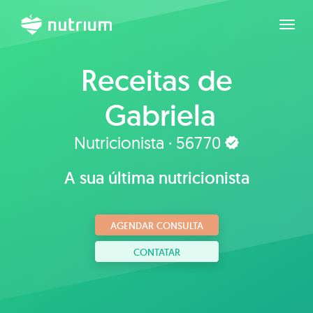
Expan
Receitas de
Gabriela
Albuquerque
Nutricionista · 56770
A sua última nutricionista
AGENDAR CONSULTA
CONTATAR