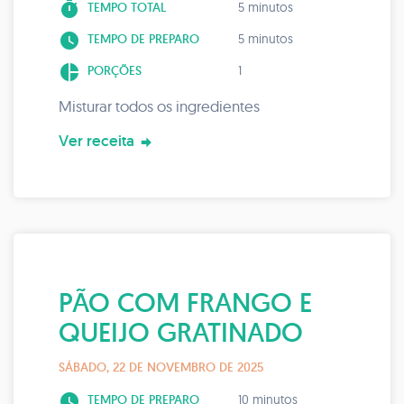
timer
TEMPO TOTAL
5 minutos
watch_later
TEMPO DE PREPARO
5 minutos
pie_chart
PORÇÕES
1
Misturar todos os ingredientes
Ver receita
PÃO COM FRANGO E
QUEIJO GRATINADO
SÁBADO, 22 DE NOVEMBRO DE 2025
watch_later
TEMPO DE PREPARO
10 minutos