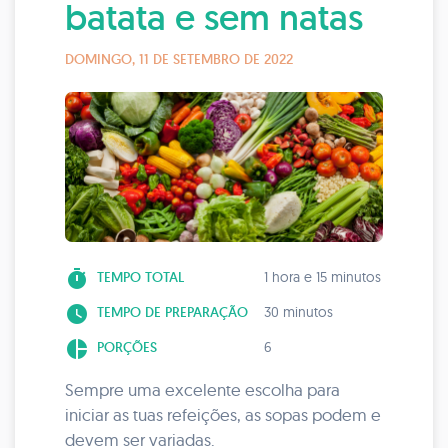
batata e sem natas
DOMINGO, 11 DE SETEMBRO DE 2022
timer
TEMPO TOTAL
1 hora e 15 minutos
watch_later
TEMPO DE PREPARAÇÃO
30 minutos
pie_chart
PORÇÕES
6
Sempre uma excelente escolha para
iniciar as tuas refeições, as sopas podem e
devem ser variadas.