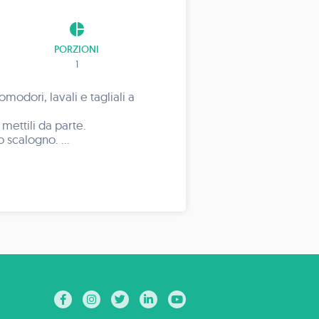
pie_chart
PORZIONI
1
omodori, lavali e tagliali a
e mettili da parte.
lo scalogno.
eperoni lunghi tagliati a metà
regolando di sale. Termina
terno dei peperoni tagliati a
nico, accompagnalo con del