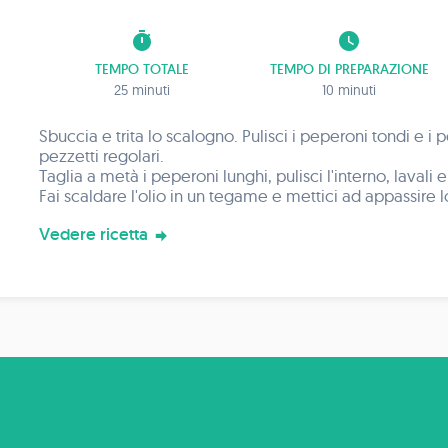
timer
watch_later
TEMPO TOTALE
TEMPO DI PREPARAZIONE
25 minuti
10 minuti
Sbuccia e trita lo scalogno. Pulisci i peperoni tondi e i p
pezzetti regolari.
Taglia a metà i peperoni lunghi, pulisci l'interno, lavali 
Fai scaldare l'olio in un tegame e mettici ad appassire 
Unisci i peperoni e i pomodori tagliati a tocchetti e i p
Vedere ricetta
e lascia cuocere a recipiente coperto per 10-12 minuti 
con origano e pepe nero.
Sistema il caprino (o il tofu o formaggio vegetale) all'in
metà e servi in tavola. Se vuoi servirlo come piatto u
riso integrale basmati lessato al dente.