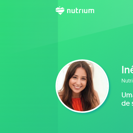
In
Nutri
Uma
de 
de 
sus