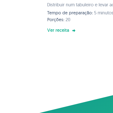
Distribuir num tabuleiro e levar 
durante cerca de 20-30 minutos e
Tempo de preparação:
5 minuto
Porções:
20
Ver receita