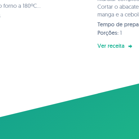
ao forno a 180ºC
Cortar o abacate
 está pronta! 🤩
manga e a cebo
s
Ao couscous adic
Tempo de prepa
(abacate, pepino
Porções:
1
roxa e grão-de-b
Temperar com aze
Ver receita