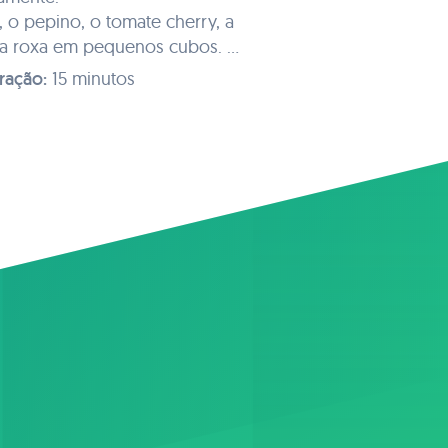
, o pepino, o tomate cherry, a
la roxa em pequenos cubos.
ionar os restantes ingredientes
ração:
15 minutos
, tomate cherry, manga, cebola
ico cozido) e envolver.
ite, sal e sumo de limão.