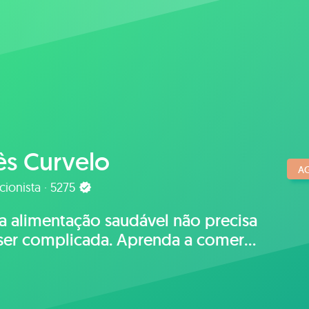
ês Curvelo
A
cionista · 5275
 alimentação saudável não precisa
ser complicada. Aprenda a comer
forma leve, informada e
tentável.