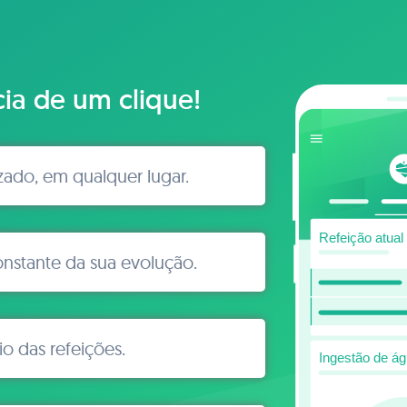
cia de um clique!
izado, em qualquer lugar.
stante da sua evolução.
io das refeições.