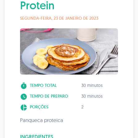
Protein
SEGUNDA-FEIRA, 23 DE JANEIRO DE 2023
timer
TEMPO TOTAL
30 minutos
watch_later
TEMPO DE PREPARO
30 minutos
pie_chart
PORÇÕES
2
Panqueca proteica
INGREDIENTES