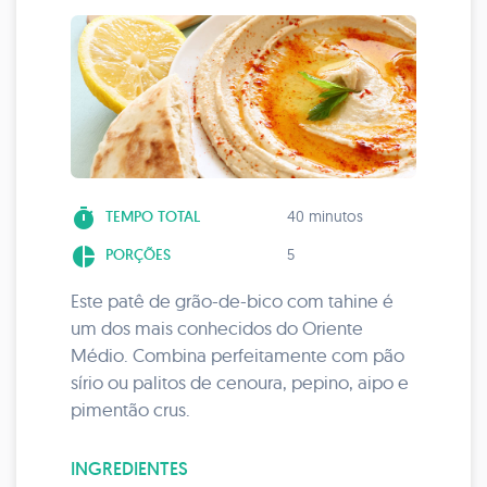
timer
TEMPO TOTAL
40 minutos
pie_chart
PORÇÕES
5
Este patê de grão-de-bico com tahine é
um dos mais conhecidos do Oriente
Médio. Combina perfeitamente com pão
sírio ou palitos de cenoura, pepino, aipo e
pimentão crus.
INGREDIENTES