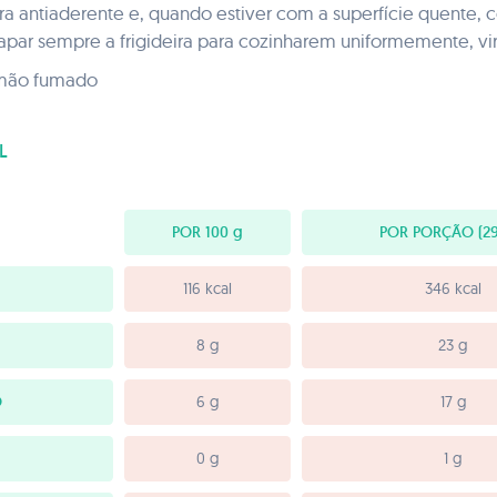
ra antiaderente e, quando estiver com a superfície quente, 
ar sempre a frigideira para cozinharem uniformemente, virar
almão fumado
L
POR 100
g
POR PORÇÃO
(29
116 kcal
346 kcal
8 g
23 g
O
6 g
17 g
0 g
1 g