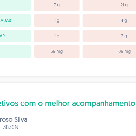
7 g
21 g
RADAS
1 g
4 g
TAR
1 g
3 g
36 mg
106 mg
bjetivos com o melhor acompanhamento
roso Silva
 · 3836N