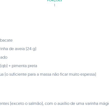
PORÇÕES
1
abacate
rinha de aveia (24 g)
umado
(qb) + pimenta preta
a (o suficiente para a massa não ficar muito espessa)
ientes (exceto o salmão), com o auxílio de uma varinha mágic