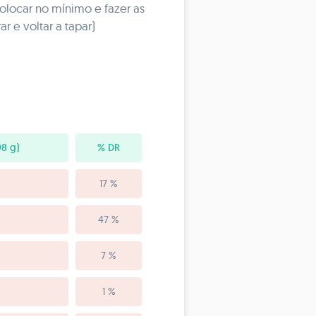
colocar no mínimo e fazer as
 e voltar a tapar)
8 g)
% DR
17 %
47 %
7 %
1 %