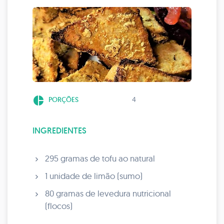
pie_chart
PORÇÕES
4
INGREDIENTES
295 gramas de tofu ao natural
1 unidade de limão (sumo)
80 gramas de levedura nutricional
(flocos)