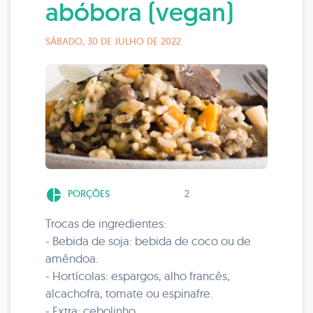
abóbora (vegan)
SÁBADO, 30 DE JULHO DE 2022
pie_chart
PORÇÕES
2
Trocas de ingredientes:
- Bebida de soja: bebida de coco ou de
amêndoa.
- Hortícolas: espargos, alho francês,
alcachofra, tomate ou espinafre.
- Extra: cebolinho.