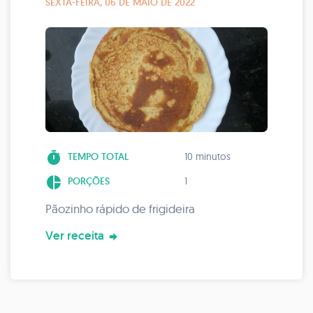
SEXTA-FEIRA, 06 DE MAIO DE 2022
timer
TEMPO TOTAL
10 minutos
pie_chart
PORÇÕES
1
Pãozinho rápido de frigideira
Ver receita