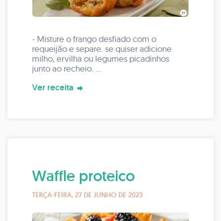
- Misture o frango desfiado com o
requeijão e separe. se quiser adicione
milho, ervilha ou legumes picadinhos
junto ao recheio.
- Para a massa bata os demais
Ver receita
ingredientes no liquidificador. Despeje
metade da massa em forminhas de
silicone, recheie com o frango e
acrescente a outra metade da massa.
Leva para assar na air fryer por 20minutos
ou forno convencional por 40minutos.
Waffle proteico
TERÇA-FEIRA, 27 DE JUNHO DE 2023