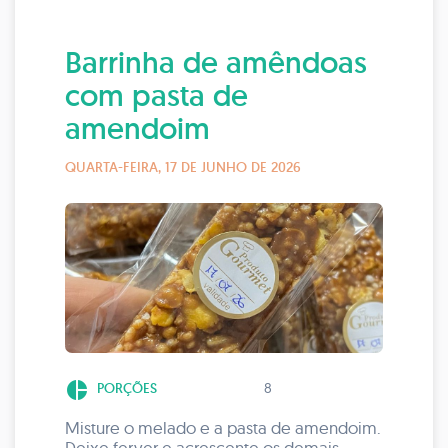
Barrinha de amêndoas
com pasta de
amendoim
QUARTA-FEIRA, 17 DE JUNHO DE 2026
pie_chart
PORÇÕES
8
Misture o melado e a pasta de amendoim.
Deixe ferver e acrescente os demais