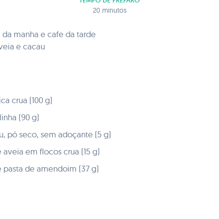
TEMPO DE PREPARO
20 minutos
 da manha e cafe da tarde
eia e cacau
ca crua (100 g)
inha (90 g)
u, pó seco, sem adoçante (5 g)
 aveia em flocos crua (15 g)
de pasta de amendoim (37 g)