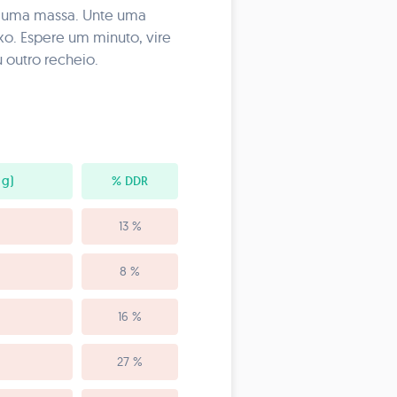
er uma massa. Unte uma
xo. Espere um minuto, vire
 outro recheio.
 g)
% DDR
13 %
8 %
16 %
27 %