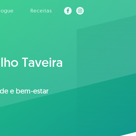
logue
Receitas
alho Taveira
úde e bem-estar