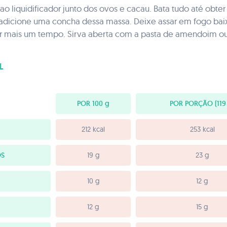
o liquidificador junto dos ovos e cacau. Bata tudo até obt
e adicione uma concha dessa massa. Deixe assar em fogo bai
or mais um tempo. Sirva aberta com a pasta de amendoim ou
L
POR 100
g
POR PORÇÃO
(119
212 kcal
253 kcal
OS
19 g
23 g
10 g
12 g
12 g
15 g