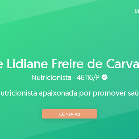
B
e
Lidiane Freire de Carv
Nutricionista · 46116/P
utricionista apaixonada por promover sa
CONTATAR