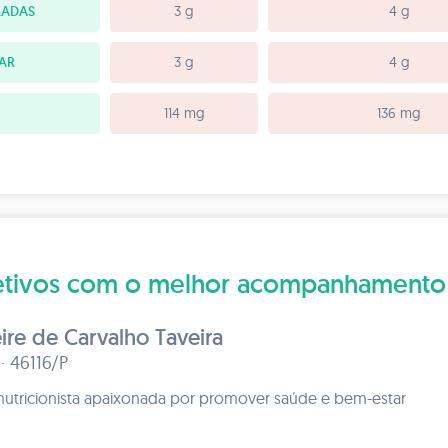
RADAS
3 g
4 g
TAR
3 g
4 g
114 mg
136 mg
bjetivos com o melhor acompanhamento
eire de Carvalho Taveira
 · 46116/P
nutricionista apaixonada por promover saúde e bem-estar