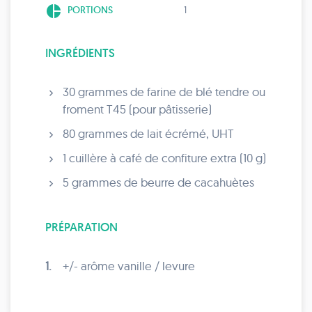
pie_chart
PORTIONS
1
INGRÉDIENTS
30 grammes de farine de blé tendre ou
froment T45 (pour pâtisserie)
80 grammes de lait écrémé, UHT
1 cuillère à café de confiture extra (10 g)
5 grammes de beurre de cacahuètes
PRÉPARATION
1.
+/- arôme vanille / levure