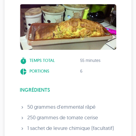
timer
TEMPS TOTAL
55 minutes
pie_chart
PORTIONS
6
INGRÉDIENTS
50 grammes d'emmental râpé
250 grammes de tomate cerise
1 sachet de levure chimique (facultatif)