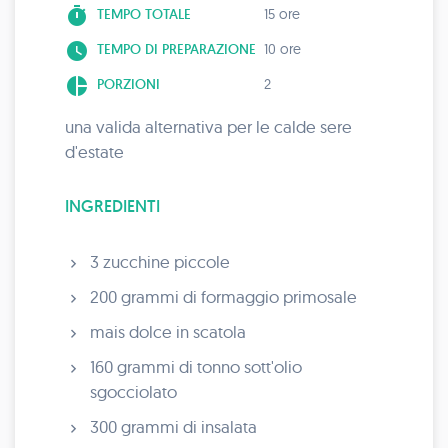
timer
TEMPO TOTALE
15 ore
watch_later
TEMPO DI PREPARAZIONE
10 ore
pie_chart
PORZIONI
2
una valida alternativa per le calde sere
d'estate
INGREDIENTI
3 zucchine piccole
200 grammi di formaggio primosale
mais dolce in scatola
160 grammi di tonno sott'olio
sgocciolato
300 grammi di insalata