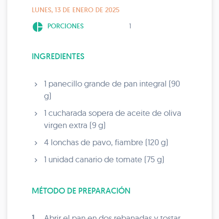
LUNES, 13 DE ENERO DE 2025
pie_chart
PORCIONES
1
INGREDIENTES
1 panecillo grande de pan integral (90
g)
1 cucharada sopera de aceite de oliva
virgen extra (9 g)
4 lonchas de pavo, fiambre (120 g)
1 unidad canario de tomate (75 g)
MÉTODO DE PREPARACIÓN
1.
Abrir el pan en dos rebanadas y tostar.