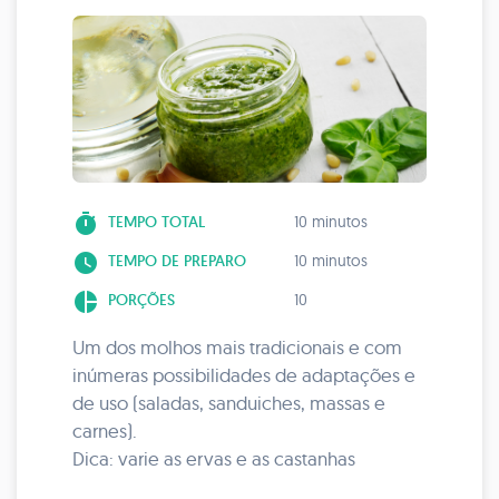
timer
TEMPO TOTAL
10 minutos
watch_later
TEMPO DE PREPARO
10 minutos
pie_chart
PORÇÕES
10
Um dos molhos mais tradicionais e com
inúmeras possibilidades de adaptações e
de uso (saladas, sanduiches, massas e
carnes).
Dica: varie as ervas e as castanhas