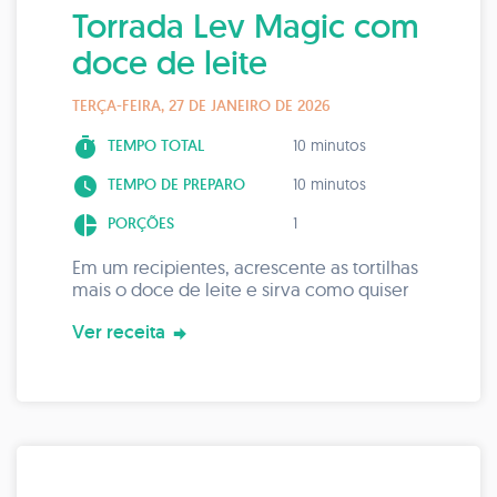
Torrada Lev Magic com
doce de leite
TERÇA-FEIRA, 27 DE JANEIRO DE 2026
timer
TEMPO TOTAL
10 minutos
watch_later
TEMPO DE PREPARO
10 minutos
pie_chart
PORÇÕES
1
Em um recipientes, acrescente as tortilhas
mais o doce de leite e sirva como quiser
Ver receita