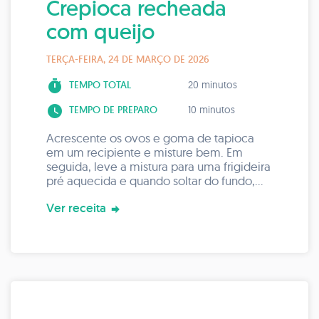
Crepioca recheada
com queijo
TERÇA-FEIRA, 24 DE MARÇO DE 2026
timer
TEMPO TOTAL
20 minutos
watch_later
TEMPO DE PREPARO
10 minutos
Acrescente os ovos e goma de tapioca
em um recipiente e misture bem. Em
seguida, leve a mistura para uma frigideira
pré aquecida e quando soltar do fundo,
vire o outro lado para cozinhar
Ver receita
Leve o preparo para um prato e pode
rechear com queijo ou ricotta + alface +
tomate e uma pitada de orégano