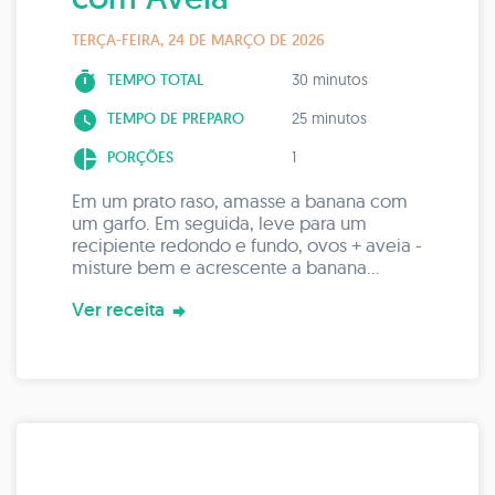
TERÇA-FEIRA, 24 DE MARÇO DE 2026
timer
TEMPO TOTAL
30 minutos
watch_later
TEMPO DE PREPARO
25 minutos
pie_chart
PORÇÕES
1
Em um prato raso, amasse a banana com
um garfo. Em seguida, leve para um
recipiente redondo e fundo, ovos + aveia -
misture bem e acrescente a banana
amassada e em seguida, misture
Ver receita
novamente.
Leve esse metade preparo para uma
frigideira pré aquecida e deixe até que
solte do fundo. Em seguida, vire o lado e
depois que tirar a primeira panqueca,
acrescente o restante do preparo para
fazer a segunda
Sirva com uma pitada de canela