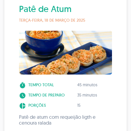
Patê de Atum
TERÇA-FEIRA, 18 DE MARÇO DE 2025
timer
TEMPO TOTAL
45 minutos
watch_later
TEMPO DE PREPARO
35 minutos
pie_chart
PORÇÕES
15
Patê de atum com requeijão ligth e
cenoura ralada