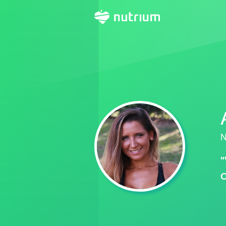
N
"
o