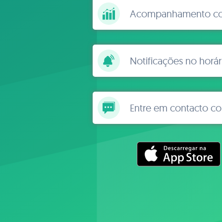
Acompanhamento con
Notificações no horár
Entre em contacto c