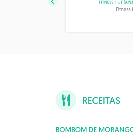
FITNESS HUT (APE
 nº 2
Fitness 
5
RECEITAS
BOMBOM DE MORANGO