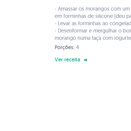
- Amassar os morangos com um ga
em forminhas de silicone (deu p
- Levar as forminhas ao congelado
- Desenformar e mergulhar o 
morango numa taça com iogurt
- Retirar e colocar num prato.
Porções:
4
- Para finalizar derreter o chocol
Ver receita
adicionar por cima do bombom
- Levar ao congelador para solidi