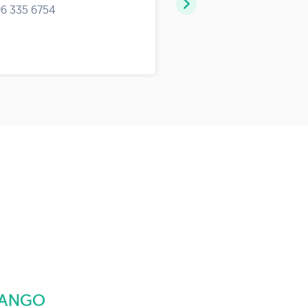
96 335 6754
Rua 
RANGO