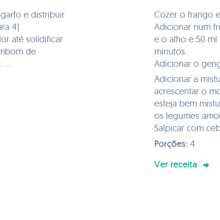
rfo e distribuir
Cozer o frango 
ara 4)
Adicionar num fri
r até solidificar
e o alho e 50 ml 
bombom de
minutos.
e.
Adicionar o gengibre em pó
e mexer bem.
Adicionar a mist
ate negro e
acrescentar o mo
.
esteja bem mistu
ficar
os legumes amo
Salpicar com ce
Porções:
4
Ver receita