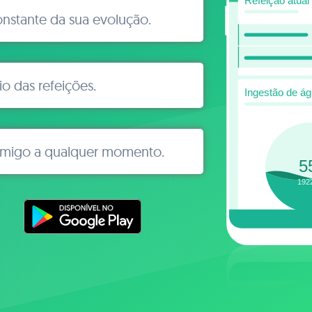
stante da sua evolução.
io das refeições.
omigo a qualquer momento.