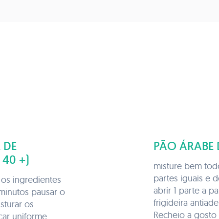
 DE
PÃO ÁRABE 
40 +)
misture bem tod
partes iguais e 
 os ingredientes
abrir 1 parte a p
 minutos pausar o
frigideira antiad
sturar os
Recheio a gosto
icar uniforme