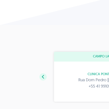
CAMPO L
RAUCÁRIA
CLINICA PONT
30
Rua Dom Pedro ||
+55 41 991