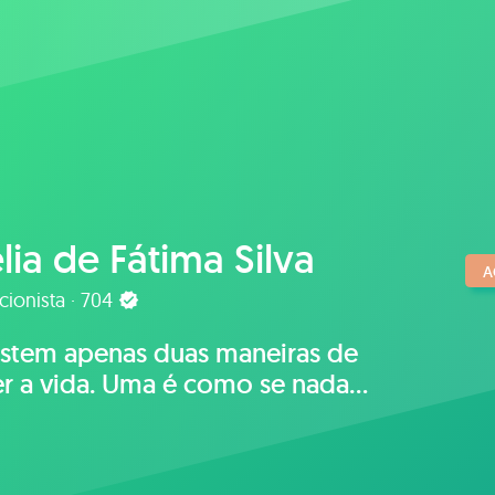
lia de Fátima Silva
A
cionista · 704
nas duas maneiras de
er a vida. Uma é como se nada
se um milagre. A outra è como se
o fosse um milagre"