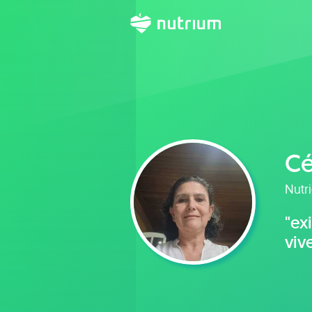
Cé
Nutri
"existem ape
viv
fos
tud