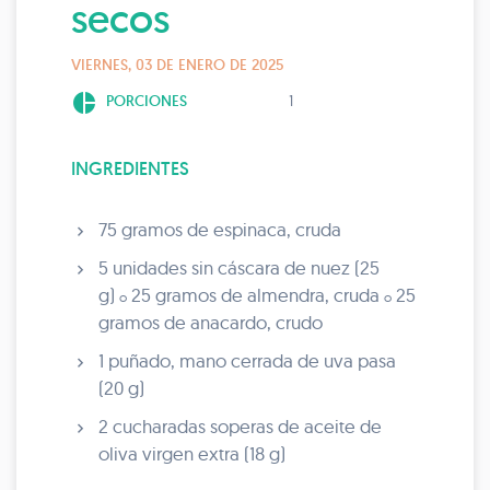
secos
VIERNES, 03 DE ENERO DE 2025
pie_chart
PORCIONES
1
INGREDIENTES
75 gramos de espinaca, cruda
5 unidades sin cáscara de nuez (25
g)
25 gramos de almendra, cruda
25
o
o
gramos de anacardo, crudo
1 puñado, mano cerrada de uva pasa
(20 g)
2 cucharadas soperas de aceite de
oliva virgen extra (18 g)