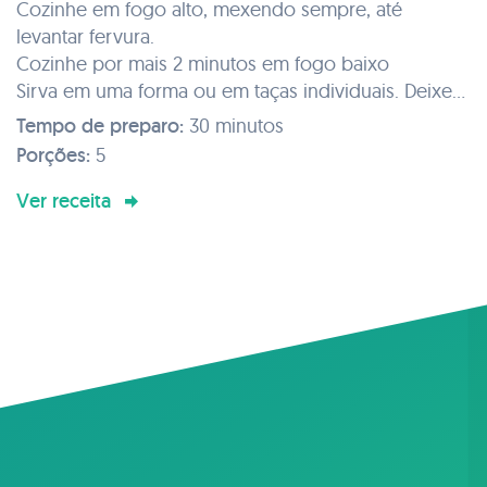
Cozinhe em fogo alto, mexendo sempre, até
levantar fervura.
Cozinhe por mais 2 minutos em fogo baixo
Sirva em uma forma ou em taças individuais. Deixe
esfriar e leve à geladeira.
Tempo de preparo:
30 minutos
Sirva em uma forma ou em taças individuais. Deixe
Porções:
5
esfriar e leve à geladeira.
Ver receita