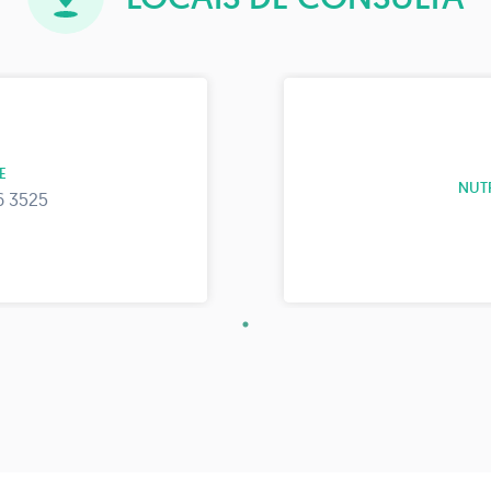
E
NUT
6 3525