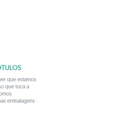
ÓTULOS
aber que estamos
no que toca a
somos
nas embalagens