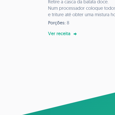
Retire a casca da batata doce.
Num processador coloque todos
e triture até obter uma mistura
Coloque no forno a 180ºC por 3
Porções:
8
Pode polvilhar com cacau por ci
Ver receita
cacau cru se desejar.