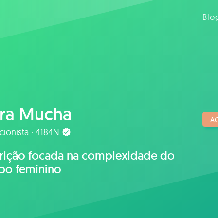
Blo
ra Mucha
A
cionista · 4184N
rição focada na complexidade do
po feminino