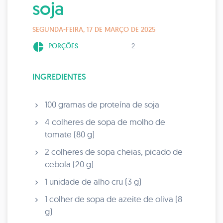
soja
SEGUNDA-FEIRA, 17 DE MARÇO DE 2025
pie_chart
PORÇÕES
2
INGREDIENTES
100 gramas de proteína de soja
4 colheres de sopa de molho de
tomate (80 g)
2 colheres de sopa cheias, picado de
cebola (20 g)
1 unidade de alho cru (3 g)
1 colher de sopa de azeite de oliva (8
g)