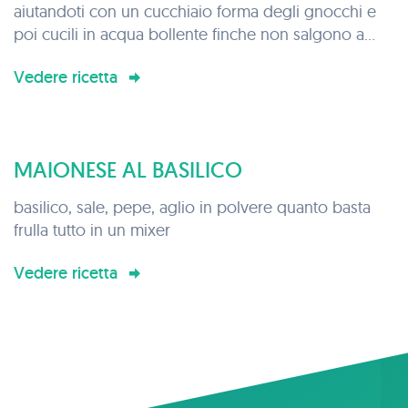
aiutandoti con un cucchiaio forma degli gnocchi e
poi cucili in acqua bollente finche non salgono a
galla.
Vedere ricetta
A Parte prepara le verdure con cui vuoi condirli e
una volta pronti uniscili nella stessa padella e
aggiungi il parmigiano
MAIONESE AL BASILICO
basilico, sale, pepe, aglio in polvere quanto basta
frulla tutto in un mixer
Vedere ricetta