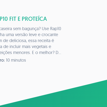
P10 FIT E PROTEÍCA
caseira sem bagunça? Use Rap10
ha uma versão leve e crocante
 de deliciosa, essa receita é
a de incluir mais vegetais e
feições menores. E o melhor? Dá
ter sempre à mão.
ro:
10 minutos