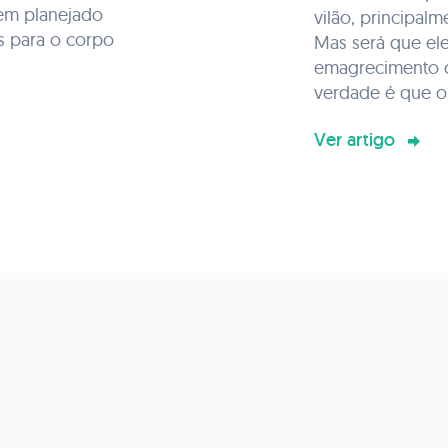
bem planejado
vilão, principal
s para o corpo
Mas será que el
emagrecimento o
verdade é que o 
Ver artigo