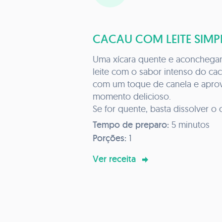
CACAU COM LEITE SIMP
Uma xícara quente e aconchega
leite com o sabor intenso do cac
com um toque de canela e aprov
momento delicioso.
Se for quente, basta dissolver o 
aquecido. Para a versão fria, use
Tempo de preparo:
5 minutos
ou mixer para garantir uma mis
Porções:
1
Ver receita