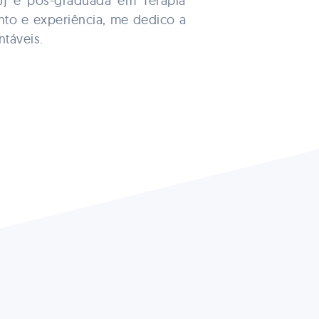
RJ) e pós-graduada em Terapia
nto e experiência, me dedico a
ntáveis.