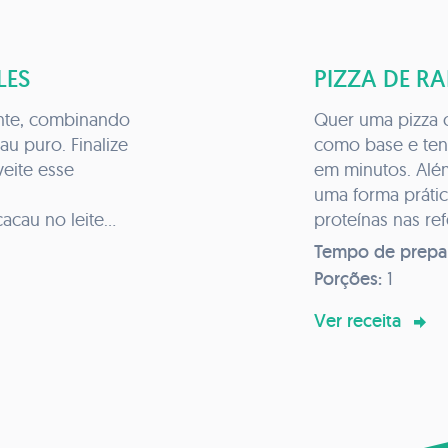
LES
PIZZA DE RA
nte, combinando
Quer uma pizza 
au puro. Finalize
como base e ten
eite esse
em minutos. Além
uma forma prátic
cacau no leite
proteínas nas re
 um liquidificador
para congelar e 
Tempo de prepa
tura homogênea.
Porções:
1
Ver receita