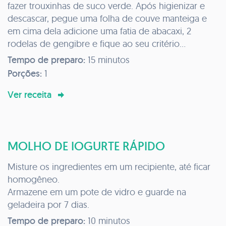
fazer trouxinhas de suco verde. Após higienizar e
descascar, pegue uma folha de couve manteiga e
em cima dela adicione uma fatia de abacaxi, 2
rodelas de gengibre e fique ao seu critério
adicionar outros ingrediente como: maçã, cenoura,
Tempo de preparo:
15 minutos
hortelã...
Porções:
1
Ao colocar todo os ingredientes em cima da folha
da couve manteiga, feche como se fosse um
Ver receita
embrulho, adicione as trouxinhas em um recipiente
uma ao lado do outro e armazene no congelador. O
limão deve ser espremido na hora que for bater o
MOLHO DE IOGURTE RÁPIDO
suco.
Misture os ingredientes em um recipiente, até ficar
homogêneo.
Armazene em um pote de vidro e guarde na
geladeira por 7 dias.
Tempo de preparo:
10 minutos